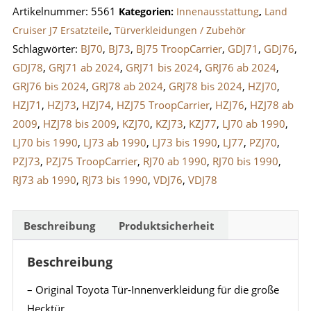
Artikelnummer:
5561
Kategorien:
Innenausstattung
,
Land
große
Cruiser J7 Ersatzteile
,
Türverkleidungen / Zubehör
Hecktür
Schlagwörter:
BJ70
,
BJ73
,
BJ75 TroopCarrier
,
GDJ71
,
GDJ76
,
Menge
GDJ78
,
GRJ71 ab 2024
,
GRJ71 bis 2024
,
GRJ76 ab 2024
,
GRJ76 bis 2024
,
GRJ78 ab 2024
,
GRJ78 bis 2024
,
HZJ70
,
HZJ71
,
HZJ73
,
HZJ74
,
HZJ75 TroopCarrier
,
HZJ76
,
HZJ78 ab
2009
,
HZJ78 bis 2009
,
KZJ70
,
KZJ73
,
KZJ77
,
LJ70 ab 1990
,
LJ70 bis 1990
,
LJ73 ab 1990
,
LJ73 bis 1990
,
LJ77
,
PZJ70
,
PZJ73
,
PZJ75 TroopCarrier
,
RJ70 ab 1990
,
RJ70 bis 1990
,
RJ73 ab 1990
,
RJ73 bis 1990
,
VDJ76
,
VDJ78
Beschreibung
Produktsicherheit
Beschreibung
– Original Toyota Tür-Innenverkleidung für die große
Hecktür