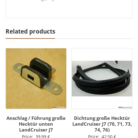
Related products
Anschlag / Führung große
Dichtung große Hecktür
Hecktür unten
LandCruiser J7 (70, 71, 73,
LandCruiser J7
74, 76)
Price:
39,99
€
Price:
42,50
€