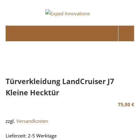
Skip
to
Exped
content
Innovations
Solutions
for
your
Overland
Adventure
Türverkleidung LandCruiser J7
Kleine Hecktür
75,00
€
zzgl.
Versandkosten
Lieferzeit:
2-5 Werktage