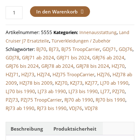
Türverkleidung
In den Warenkorb
LandCruiser
J7
Artikelnummer:
5555
Kategorien:
Innenausstattung
,
Land
kleine
Cruiser J7 Ersatzteile
,
Türverkleidungen / Zubehör
Hecktür
Schlagwörter:
BJ70
,
BJ73
,
BJ75 TroopCarrier
,
GDJ71
,
GDJ76
,
Menge
GDJ78
,
GRJ71 ab 2024
,
GRJ71 bis 2024
,
GRJ76 ab 2024
,
GRJ76 bis 2024
,
GRJ78 ab 2024
,
GRJ78 bis 2024
,
HZJ70
,
HZJ71
,
HZJ73
,
HZJ74
,
HZJ75 TroopCarrier
,
HZJ76
,
HZJ78 ab
2009
,
HZJ78 bis 2009
,
KZJ70
,
KZJ73
,
KZJ77
,
LJ70 ab 1990
,
LJ70 bis 1990
,
LJ73 ab 1990
,
LJ73 bis 1990
,
LJ77
,
PZJ70
,
PZJ73
,
PZJ75 TroopCarrier
,
RJ70 ab 1990
,
RJ70 bis 1990
,
RJ73 ab 1990
,
RJ73 bis 1990
,
VDJ76
,
VDJ78
Beschreibung
Produktsicherheit