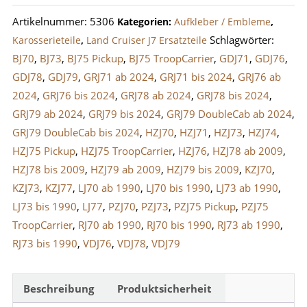
/
Artikelnummer:
5306
Kategorien:
Aufkleber / Embleme
,
Schriftzug
Schlagwörter:
Karosserieteile
,
Land Cruiser J7 Ersatzteile
Menge
BJ70
,
BJ73
,
BJ75 Pickup
,
BJ75 TroopCarrier
,
GDJ71
,
GDJ76
,
GDJ78
,
GDJ79
,
GRJ71 ab 2024
,
GRJ71 bis 2024
,
GRJ76 ab
2024
,
GRJ76 bis 2024
,
GRJ78 ab 2024
,
GRJ78 bis 2024
,
GRJ79 ab 2024
,
GRJ79 bis 2024
,
GRJ79 DoubleCab ab 2024
,
GRJ79 DoubleCab bis 2024
,
HZJ70
,
HZJ71
,
HZJ73
,
HZJ74
,
HZJ75 Pickup
,
HZJ75 TroopCarrier
,
HZJ76
,
HZJ78 ab 2009
,
HZJ78 bis 2009
,
HZJ79 ab 2009
,
HZJ79 bis 2009
,
KZJ70
,
KZJ73
,
KZJ77
,
LJ70 ab 1990
,
LJ70 bis 1990
,
LJ73 ab 1990
,
LJ73 bis 1990
,
LJ77
,
PZJ70
,
PZJ73
,
PZJ75 Pickup
,
PZJ75
TroopCarrier
,
RJ70 ab 1990
,
RJ70 bis 1990
,
RJ73 ab 1990
,
RJ73 bis 1990
,
VDJ76
,
VDJ78
,
VDJ79
Beschreibung
Produktsicherheit