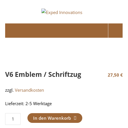
Skip
to
Exped
content
Innovations
Solutions
for
your
Overland
Adventure
V6 Emblem / Schriftzug
27,50
€
zzgl.
Versandkosten
Lieferzeit:
2-5 Werktage
V6
In den Warenkorb
Emblem