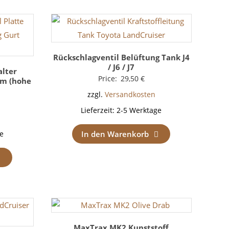
Rückschlagventil Belüftung Tank J4
/ J6 / J7
alter
Price:
29,50
€
mm (hohe
zzgl.
Versandkosten
Lieferzeit:
2-5 Werktage
In den Warenkorb
e
MaxTrax MK2 Kunststoff