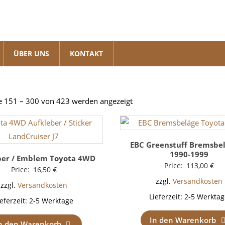
ÜBER UNS
KONTAKT
Nach
e 151 – 300 von 423 werden angezeigt
Beliebtheit
sortiert
EBC Greenstuff Bremsbel
1990-1999
ber / Emblem Toyota 4WD
Price:
113,00
€
Price:
16,50
€
zzgl.
Versandkosten
zzgl.
Versandkosten
Lieferzeit:
2-5 Werktag
ieferzeit:
2-5 Werktage
In den Warenkorb
n den Warenkorb