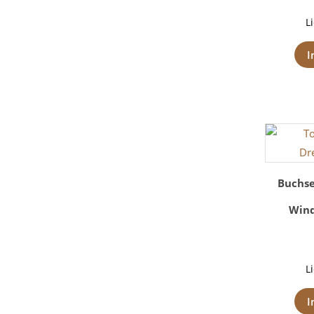
L
I
Buchse
Wind
L
I