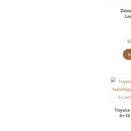
Düse
La
L
I
Toyota 
6×16