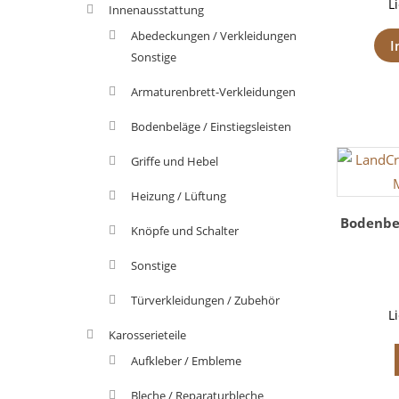
L
Innenausstattung
Abedeckungen / Verkleidungen
I
Sonstige
Armaturenbrett-Verkleidungen
Bodenbeläge / Einstiegsleisten
Griffe und Hebel
Heizung / Lüftung
Bodenbe
Knöpfe und Schalter
Sonstige
Türverkleidungen / Zubehör
L
Karosserieteile
Aufkleber / Embleme
Bleche / Reparaturbleche