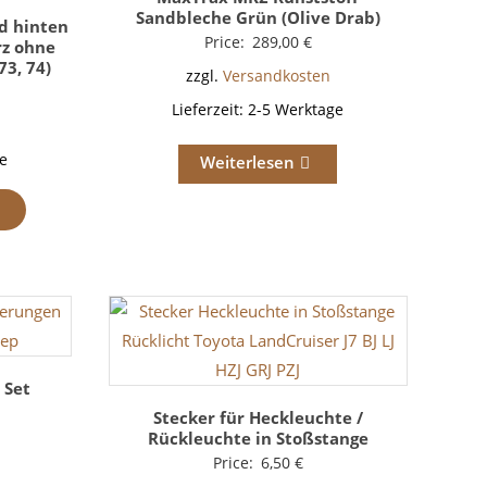
Sandbleche Grün (Olive Drab)
d hinten
Price:
289,00
€
rz ohne
73, 74)
zzgl.
Versandkosten
Lieferzeit:
2-5 Werktage
e
Weiterlesen
 Set
Stecker für Heckleuchte /
Rückleuchte in Stoßstange
Price:
6,50
€