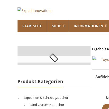
Skip
Exped
to
content
Innovations
STARTSEITE
SHOP
INFORMATIONEN
Solutions
for
your
Overland
Ergebniss
Adventure
Aufkle
Produkt-Kategorien
L
Expedition & Fahrzeugzubehör
Land Cruiser J7 Zubehör
I